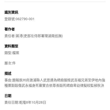
識別資訊
登錄號:062790-001
著作者
責任者:蔣溥(吏部左侍郎署理湖南巡撫)
資料類型
類型:檔案
層次:件
描述
事由:題報辰州府漵浦縣人武思連為緦麻服姪武吉福兄弟至伊地內強
種粟穀毆傷武永福身死審實合依尊長毆死緦麻卑幼律擬絞監候秋決
日期
責任日期:乾隆8年10月28日