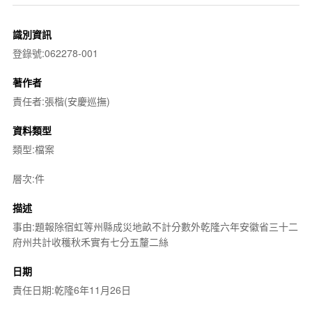
識別資訊
登錄號:062278-001
著作者
責任者:張楷(安慶巡撫)
資料類型
類型:檔案
層次:件
描述
事由:題報除宿虹等州縣成災地畝不計分數外乾隆六年安徽省三十二
府州共計收穫秋禾實有七分五釐二絲
日期
責任日期:乾隆6年11月26日