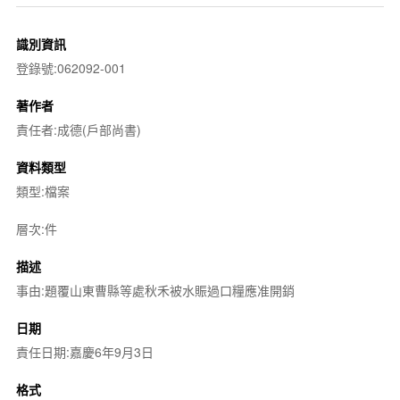
識別資訊
登錄號:062092-001
著作者
責任者:成德(戶部尚書)
資料類型
類型:檔案
層次:件
描述
事由:題覆山東曹縣等處秋禾被水賑過口糧應准開銷
日期
責任日期:嘉慶6年9月3日
格式