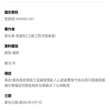
識別資訊
登錄號:060980-001
著作者
責任者:馬國柱(江南江西河南總督)
資料類型
類型:檔案
層次:件
描述
事由:揭為叛逆鴟張土寇竊發煽亂人心處處驚惶今無兵將可遣速請遴
補中軍催促到期星馳赴任簡募兵丁以資勦禦
日期
責任日期:順治5年3月?日