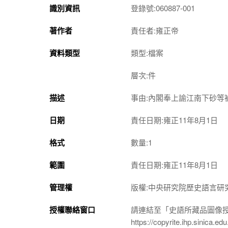
識別資訊
登錄號:060887-001
著作者
責任者:雍正帝
資料類型
類型:檔案
層次:件
描述
事由:內閣奉上諭江南下砂
日期
責任日期:雍正11年8月1日
格式
數量:1
範圍
責任日期:雍正11年8月1日
管理權
版權:中央研究院歷史語言研
授權聯絡窗口
請連結至「史語所藏品圖像
https://copyrite.ihp.sinica.