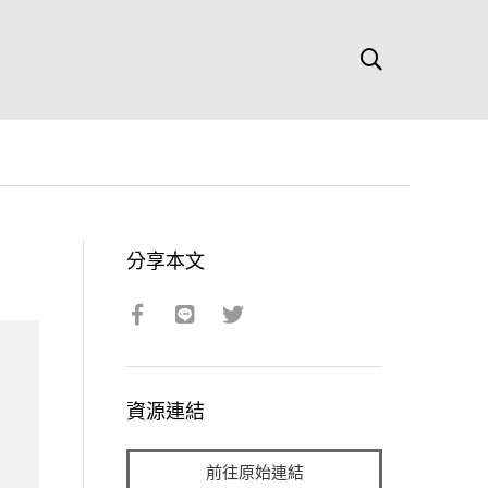
分享本文
資源連結
前往原始連結