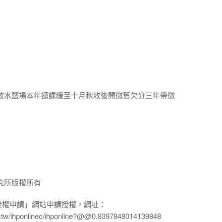
等被水鹽場本年額課緩至十月秋收後開徵舊欠分三年帶徵
究所版權所有
授權申請」網站申請授權，網址：
edu.tw/ihponlinec/ihponline?@@0.8397848014139848