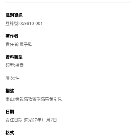
識別資訊
登錄號:059610-001
著作者
責任者:國子監
資料類型
類型:檔案
層次:件
描述
事由:奏報滿教習期滿帶領引見
日期
責任日期:道光27年11月?日
格式