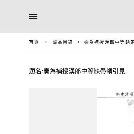
首頁
藏品目錄
奏為補授漢郎中等缺
題名:奏為補授漢郎中等缺帶領引見