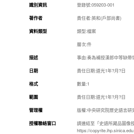
識別資訊
登錄號:059203-001
著作者
責任者:英和(戶部尚書)
資料類型
類型:檔案
層次:件
描述
事由:奏為補授漢郎中等缺帶
日期
責任日期:道光1年?月?日
格式
數量:1
範圍
責任日期:道光1年?月?日
管理權
版權:中央研究院歷史語言研
授權聯絡窗口
請連結至「史語所藏品圖像
https://copyrite.ihp.sinica.