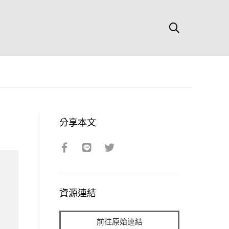
分享本文
資源連結
前往原始連結