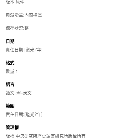
版本:原件
典藏沿革:內閣檔庫
保存狀況:整
日期
責任日期:[道光?年]
格式
數量:1
語言
語文:chi-漢文
範圍
責任日期:[道光?年]
管理權
版權:中央研究院歷史語言研究所版權所有