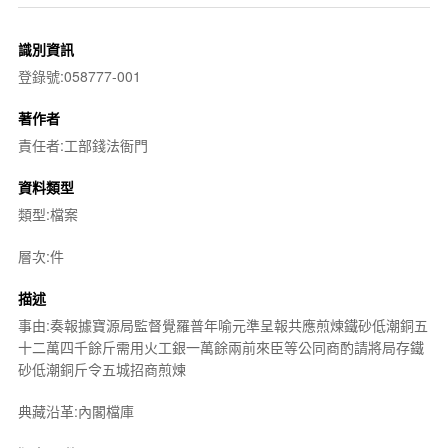
識別資訊
登錄號:058777-001
著作者
責任者:工部錢法衙門
資料類型
類型:檔案
層次:件
描述
事由:奏報據寶源局監督覺羅普年喻元準呈報共應煎煉鐵砂低潮銅五
十二萬四千餘斤需用火工銀一萬餘兩前來臣等公同商酌請將局存鐵
砂低潮銅斤令五城招商煎煉
典藏沿革:內閣檔庫