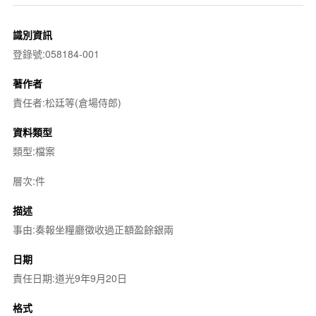
識別資訊
登錄號:058184-001
著作者
責任者:松廷等(倉場侍郎)
資料類型
類型:檔案
層次:件
描述
事由:奏報坐糧廳徵收過正額盈餘銀兩
日期
責任日期:道光9年9月20日
格式