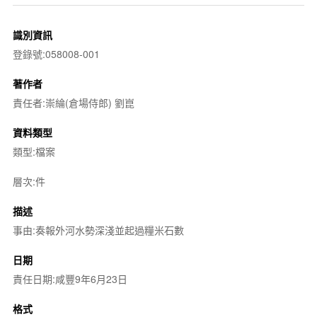
識別資訊
登錄號:058008-001
著作者
責任者:崇綸(倉場侍郎) 劉崑
資料類型
類型:檔案
層次:件
描述
事由:奏報外河水勢深淺並起過糧米石數
日期
責任日期:咸豐9年6月23日
格式