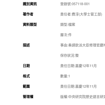
識別資訊
登錄號:057118-001
著作者
責任者:費淳(大學士管工部)
資料類型
類型:檔案
層次:件
描述
事由:奏請欽派大臣修理官廳
保存狀況:整
日期
責任日期:嘉慶12年11月
格式
數量:1
範圍
責任日期:嘉慶12年11月
管理權
版權:中央研究院歷史語言研