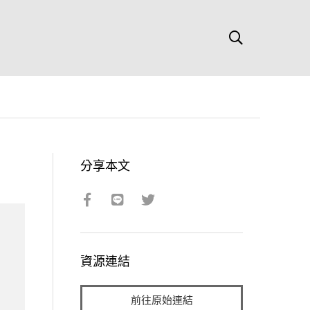
分享本文
資源連結
前往原始連結