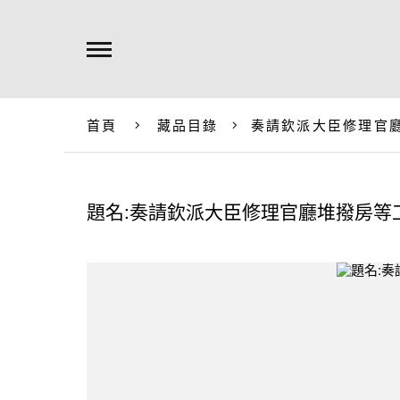
首頁
藏品目錄
奏請欽派大臣修理官
題名:奏請欽派大臣修理官廳堆撥房等