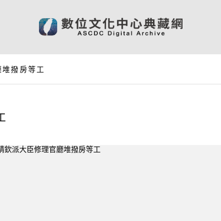
廳堆撥房等工
工