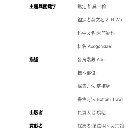
主題與關鍵字
鑑定者:吳宗翰
鑑定者英文名:Z. H Wu
科中文名:天竺鯛科
科名:Apogonidae
描述
發育階段:Adult
標本部位:
採集方法:底拖網
採集方法:Bottom Trawl
出版者
負責人:邵廣昭
貢獻者
採集者:葉信明、吳宗翰