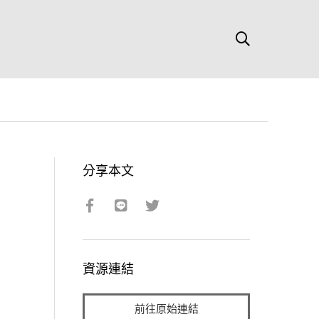
分享本文
資源連結
前往原始連結