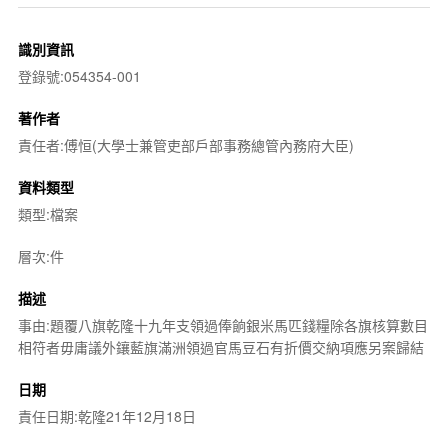
識別資訊
登錄號:054354-001
著作者
責任者:傅恒(大學士兼管吏部戶部事務總管內務府大臣)
資料類型
類型:檔案
層次:件
描述
事由:題覆八旗乾隆十九年支領過俸餉銀米馬匹錢糧除各旗核算數目
相符者毋庸議外鑲藍旗滿洲領過官馬豆石有折價交納項應另案歸結
日期
責任日期:乾隆21年12月18日