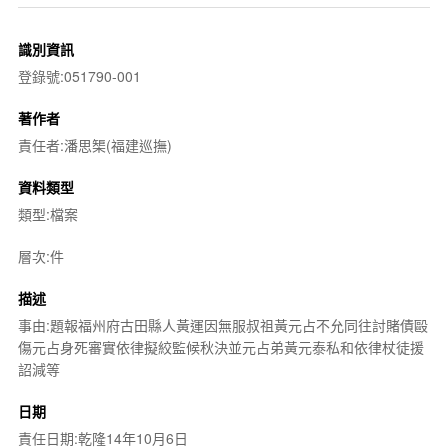
識別資訊
登錄號:051790-001
著作者
責任者:潘思榘(福建巡撫)
資料類型
類型:檔案
層次:件
描述
事由:題報福州府古田縣人黃運因無服叔祖黃元占不允同往討賭債毆
傷元占身死審實依律擬絞監候秋決並元占弟黃元泰私和依律杖徒援
詔減等
日期
責任日期:乾隆14年10月6日