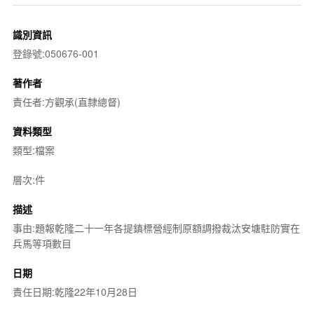
識別資訊
登錄號:050676-001
著作者
責任者:方觀承(直隸總督)
資料類型
類型:檔案
層次:件
描述
事由:題報乾隆二十一年各提鎮標營經制原額調撥裁汰安塘駐防實在
兵馬等項數目
日期
責任日期:乾隆22年10月28日