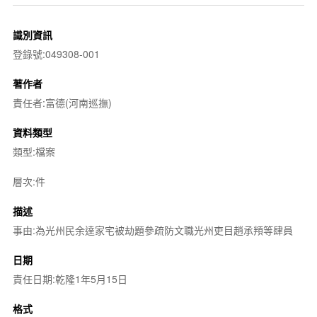
識別資訊
登錄號:049308-001
著作者
責任者:富德(河南巡撫)
資料類型
類型:檔案
層次:件
描述
事由:為光州民余達家宅被劫題參疏防文職光州吏目趙承頖等肆員
日期
責任日期:乾隆1年5月15日
格式