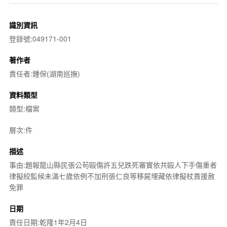
識別資訊
登錄號:049171-001
著作者
責任者:鍾保(湖南巡撫)
資料類型
類型:檔案
層次:件
描述
事由:題報龍山縣民張公苟毆傷許五兒跌死審實依共毆人下手傷重者
律擬絞監候未滿七歲依例不加刑張仁良等移屍埋藏依律擬杖責援赦
免罪
日期
責任日期:乾隆1年2月4日