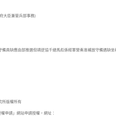
務府大臣兼管兵部事務)
營守備員缺應由部推選但靖逆協千總馬彪係經軍營奏准補放守備遇缺坐
究所版權所有
授權申請」網站申請授權，網址：