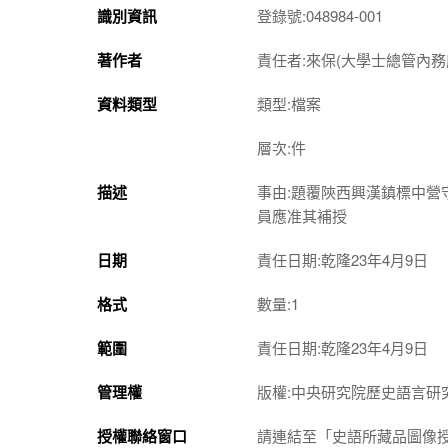
識別資訊
登錄號:048984-001
著作者
責任者:來保(大學士總管內
資料類型
類型:檔案
層次:件
描述
事由:題覆陝西興漢鎮標中
員應准其補授
日期
責任日期:乾隆23年4月9日
格式
數量:1
範圍
責任日期:乾隆23年4月9日
管理權
版權:中央研究院歷史語言研
授權聯絡窗口
請連結至「史語所藏品圖像