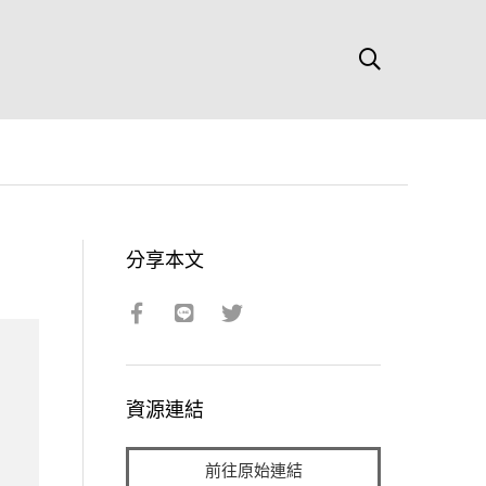
分享本文
資源連結
前往原始連結