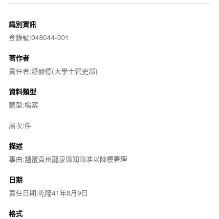
識別資訊
登錄號:048044-001
著作者
責任者:舒赫德(大學士管吏部)
資料類型
類型:檔案
層次:件
描述
事由:題覆貴州龍泉縣知縣准以陳模署理
日期
責任日期:乾隆41年8月9日
格式