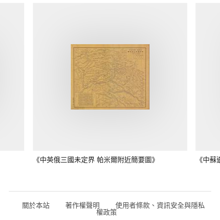
《中英俄三國未定界 帕米爾附近簡要圖》
《中蘇
關於本站
著作權聲明
使用者條款、資訊安全與隱私
權政策