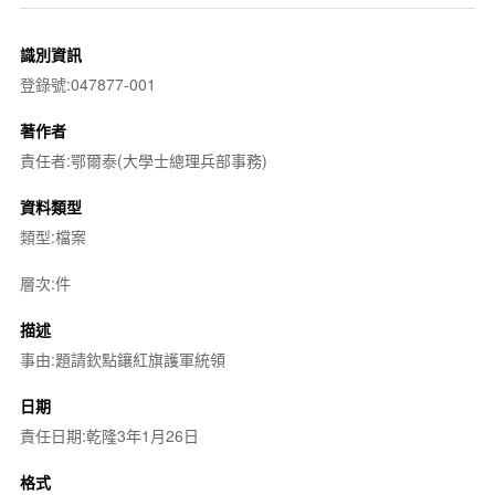
識別資訊
登錄號:047877-001
著作者
責任者:鄂爾泰(大學士總理兵部事務)
資料類型
類型:檔案
層次:件
描述
事由:題請欽點鑲紅旗護軍統領
日期
責任日期:乾隆3年1月26日
格式