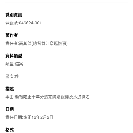
識別資訊
登錄號:046624-001
著作者
責任者:高其倬(總督管江寧巡撫事)
資料類型
類型:檔案
層次:件
描述
事由:題報雍正十年分追完贓贖銀糧及承追職名
日期
責任日期:雍正12年2月2日
格式