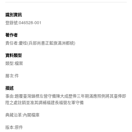
識別資訊
登錄號:046528-001
著作者
責任者:慶桂(兵部尚書正藍旗滿洲都統)
資料類型
類型:檔案
層次:件
描述
事由:題覆臺灣鎮標左營守備陳大成歷俸三年期滿應照例將其臺俸即
陞之處註銷並准其調補福建長福營左軍守備
典藏沿革:內閣檔庫
版本:原件