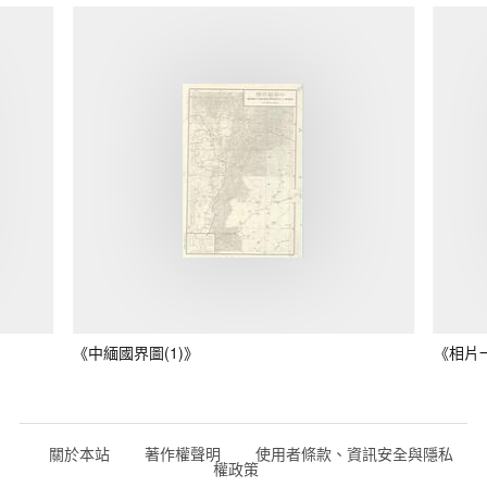
《中緬國界圖(1)》
《相片
關於本站
著作權聲明
使用者條款、資訊安全與隱私
權政策