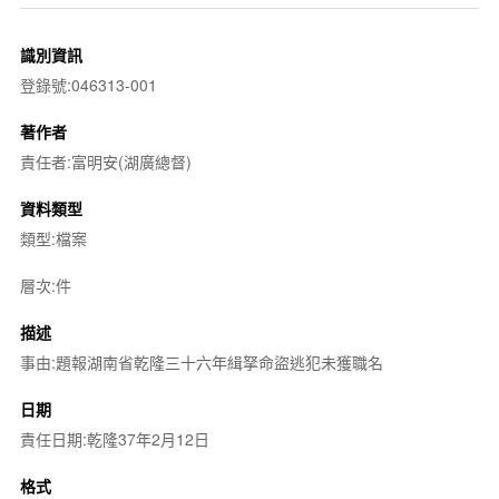
識別資訊
登錄號:046313-001
著作者
責任者:富明安(湖廣總督)
資料類型
類型:檔案
層次:件
描述
事由:題報湖南省乾隆三十六年緝拏命盜逃犯未獲職名
日期
責任日期:乾隆37年2月12日
格式