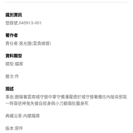
識別資訊
登錄號:045913-001
著作者
責任者:張允隨(雲貴總督)
資料類型
類型:檔案
層次:件
描述
事由:題報署雲南城守營中軍守備潘履德於城守營署備任內陡染邪氣
一時昏迷神鬼失據自拔身佩小刀戳傷肚腹身死
典藏沿革:內閣檔庫
版本:原件