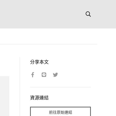
分享本文
資源連結
前往原始連結