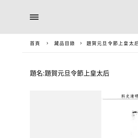
首頁
藏品目錄
題賀元旦令節上皇太
題名:題賀元旦令節上皇太后