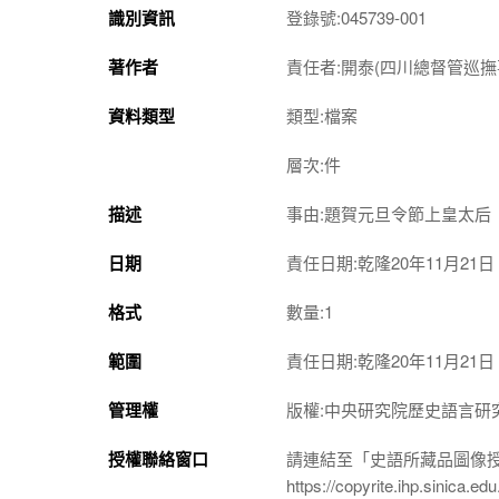
識別資訊
登錄號:045739-001
著作者
責任者:開泰(四川總督管巡撫
資料類型
類型:檔案
層次:件
描述
事由:題賀元旦令節上皇太后
日期
責任日期:乾隆20年11月21日
格式
數量:1
範圍
責任日期:乾隆20年11月21日
管理權
版權:中央研究院歷史語言研
授權聯絡窗口
請連結至「史語所藏品圖像
https://copyrite.ihp.sinica.