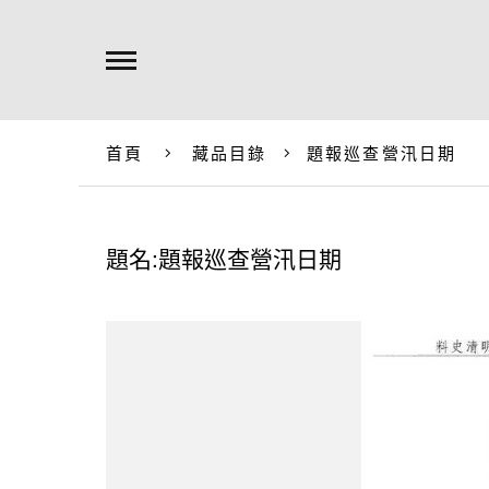
首頁
藏品目錄
題報巡查營汛日期
題名:題報巡查營汛日期