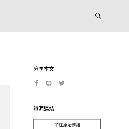
分享本文
資源連結
前往原始連結