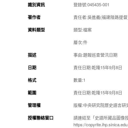
識別資訊
登錄號:045435-001
著作者
責任者:吳進義(福建陸路提督
資料類型
類型:檔案
層次:件
描述
事由:題報巡查營汛日期
日期
責任日期:乾隆15年9月8日
格式
數量:1
範圍
責任日期:乾隆15年9月8日
管理權
版權:中央研究院歷史語言研
授權聯絡窗口
請連結至「史語所藏品圖像
https://copyrite.ihp.sinica.