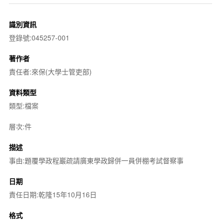
識別資訊
登錄號:045257-001
著作者
責任者:來保(大學士管吏部)
資料類型
類型:檔案
層次:件
描述
事由:題覆學政程巖疏請廣東學政歸併一員併棚考試督察事
日期
責任日期:乾隆15年10月16日
格式