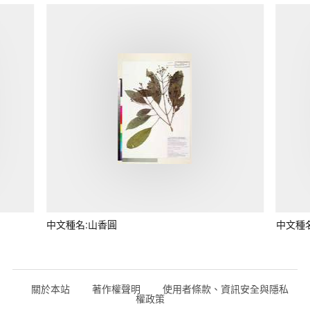
中文種名:山香圓
中文種
關於本站
著作權聲明
使用者條款、資訊安全與隱私
權政策