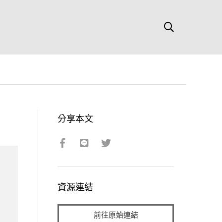
分享本文
資源連結
前往原始連結