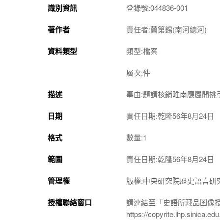
識別資訊
登錄號:044836-001
著作者
責任者:蘭第錫(南河總河)
資料類型
類型:檔案
層次:件
描述
事由:題請核銷睢南廳屬開挑
日期
責任日期:乾隆56年8月24日
格式
數量:1
範圍
責任日期:乾隆56年8月24日
管理權
版權:中央研究院歷史語言研
授權聯絡窗口
請連結至「史語所藏品圖像
https://copyrite.ihp.sinica.