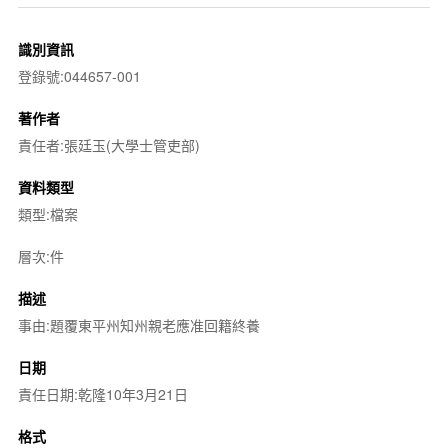
識別資訊
登錄號:044657-001
著作者
責任者:張廷玉(大學士管吏部)
資料類型
類型:檔案
層次:件
描述
事由:題覆東平州知州親老應准回籍終養
日期
責任日期:乾隆10年3月21日
格式