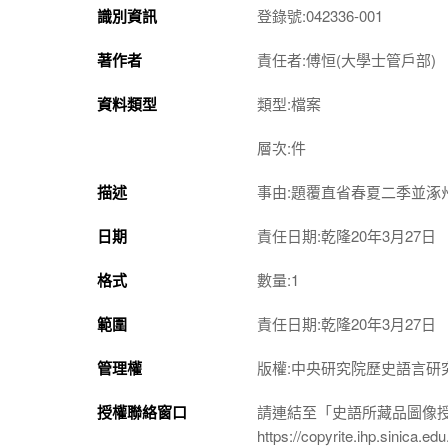
識別資訊
登錄號:042336-001
著作者
責任者:傅恒(大學士管戶部)
資料類型
類型:檔案
層次:件
描述
事由:題覆直省春夏二季並涿
日期
責任日期:乾隆20年3月27日
格式
數量:1
範圍
責任日期:乾隆20年3月27日
管理權
版權:中央研究院歷史語言研
授權聯絡窗口
請連結至「史語所藏品圖像
https://copyrite.ihp.sinica.