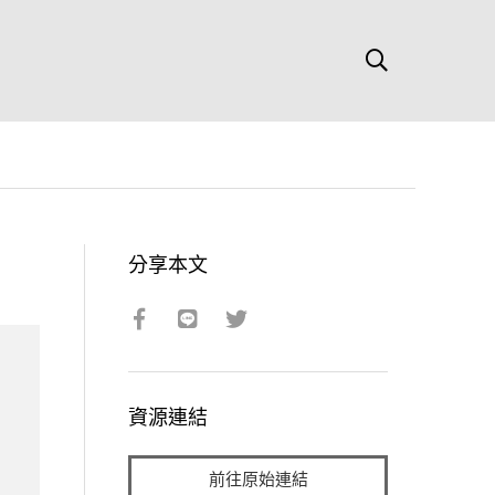
分享本文
資源連結
前往原始連結