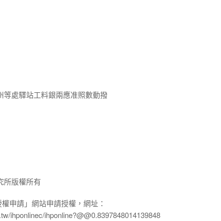
州等處驛站工料銀兩應准照數動撥
究所版權所有
授權申請」網站申請授權，網址：
edu.tw/ihponlinec/ihponline?@@0.8397848014139848