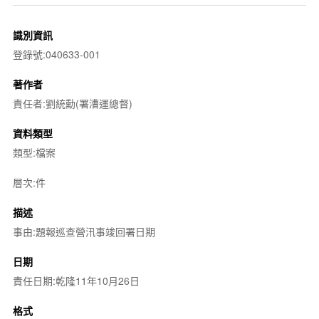
識別資訊
登錄號:040633-001
著作者
責任者:劉統勳(署漕運總督)
資料類型
類型:檔案
層次:件
描述
事由:題報巡查營汛事竣回署日期
日期
責任日期:乾隆11年10月26日
格式