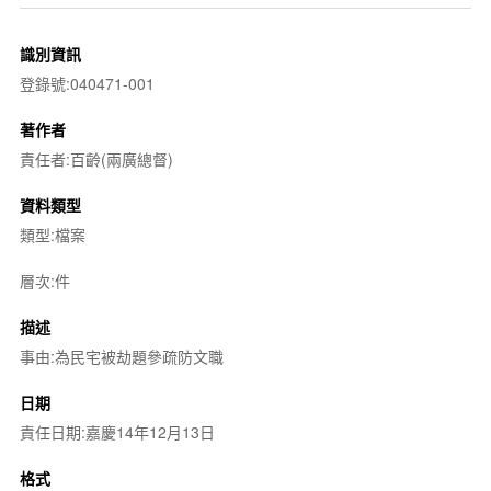
識別資訊
登錄號:040471-001
著作者
責任者:百齡(兩廣總督)
資料類型
類型:檔案
層次:件
描述
事由:為民宅被劫題參疏防文職
日期
責任日期:嘉慶14年12月13日
格式