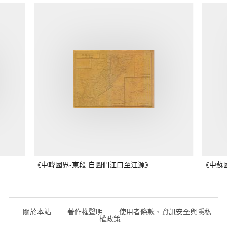
《中韓國界-東段 自圖們江口至江源》
《中蘇
關於本站
著作權聲明
使用者條款、資訊安全與隱私
權政策