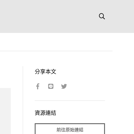
分享本文
資源連結
前往原始連結