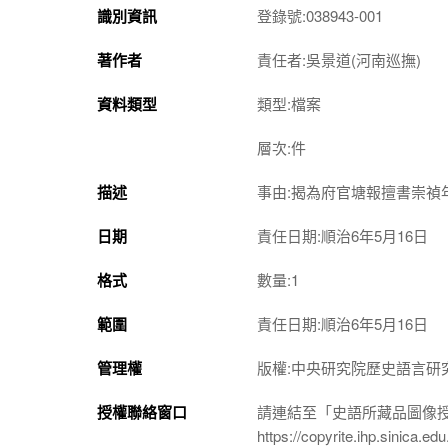
識別資訊
登錄號:038943-001
著作者
責任者:吳景道(河南巡撫)
資料類型
類型:檔案
層次:件
描述
事由:揭為府官塘報擅書崇禎
日期
責任日期:順治6年5月16日
格式
數量:1
範圍
責任日期:順治6年5月16日
管理權
版權:中央研究院歷史語言研
授權聯絡窗口
請連結至「史語所藏品圖像
https://copyrite.ihp.sinica.