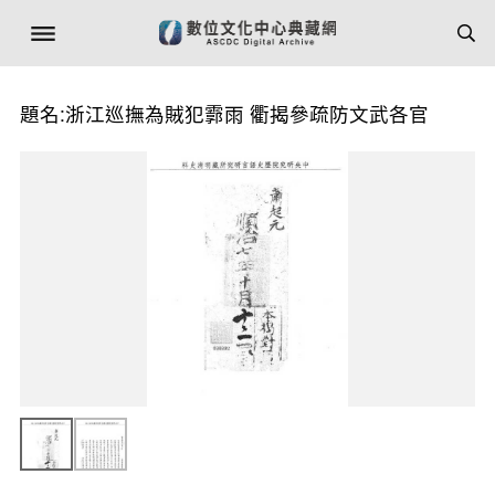
題名:浙江巡撫為賊犯霩雨 衢揭參疏防文武各官