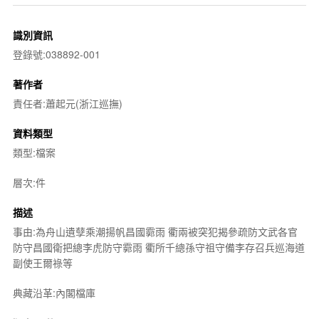
識別資訊
登錄號:038892-001
著作者
責任者:蕭起元(浙江巡撫)
資料類型
類型:檔案
層次:件
描述
事由:為舟山遺孽乘潮揚帆昌國霩雨 衢兩被突犯揭參疏防文武各官
防守昌國衛把總李虎防守霩雨 衢所千總孫守祖守備李存召兵巡海道
副使王爾祿等
典藏沿革:內閣檔庫