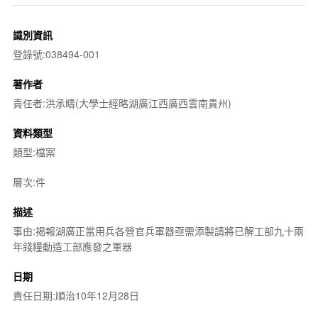
識別資訊
登錄號:038494-001
著作者
責任者:洪承疇(大學士經略湖廣江西廣西雲南貴州)
資料類型
類型:檔案
層次:件
描述
事由:揭報湖廣正當用兵各營官兵軍器亟需添製請將已解工部九十兩
年錢糧動造工部應發之軍器
日期
責任日期:順治10年12月28日