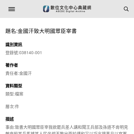
題名:金國汗致大明國眾臣宰書
識別資訊
登錄號:038140-001
著作者
責任者:金國汗
資料類型
類型:檔案
層次:件
描述
事由:致書大明國眾臣宰我欲罷兵差人講和聞王兵部及孫道不肯明見
敵來殺其兵馬擄其人民坐視不敢出而於講和又以巧言壞事且以官軍