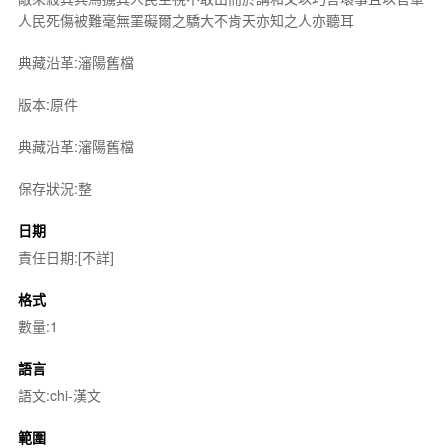
人民死傷被難毫無罣礙爾之驕大不肯天亦知之人亦聽耳
典藏沿革:瀋陽舊檔
版本:原件
典藏沿革:瀋陽舊檔
保存狀況:整
日期
責任日期:[不詳]
格式
數量:1
語言
語文:chi-漢文
範圍