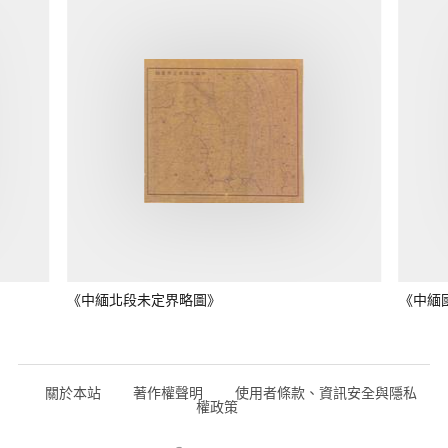
《中緬北段未定界略圖》
《中緬
關於本站
著作權聲明
使用者條款、資訊安全與隱私
權政策