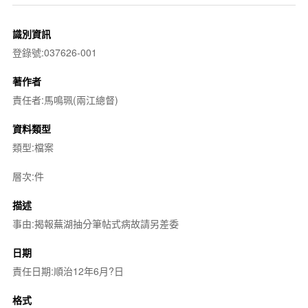
識別資訊
登錄號:037626-001
著作者
責任者:馬鳴珮(兩江總督)
資料類型
類型:檔案
層次:件
描述
事由:揭報蕪湖抽分筆帖式病故請另差委
日期
責任日期:順治12年6月?日
格式