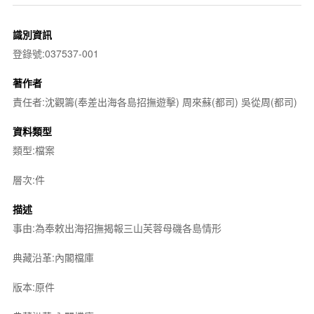
識別資訊
登錄號:037537-001
著作者
責任者:沈觀籌(奉差出海各島招撫遊擊) 周來蘇(都司) 吳從周(都司)
資料類型
類型:檔案
層次:件
描述
事由:為奉敕出海招撫揭報三山芙蓉母磯各島情形
典藏沿革:內閣檔庫
版本:原件