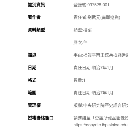
識別資訊
登錄號:037528-001
著作者
責任者:劉武元(南贛巡撫)
資料類型
類型:檔案
層次:件
描述
事由:揭報平南王統兵抵贛進
日期
責任日期:順治7年1月
格式
數量:1
範圍
責任日期:順治7年1月
管理權
版權:中央研究院歷史語言研
授權聯絡窗口
請連結至「史語所藏品圖像
https://copyrite.ihp.sinica.