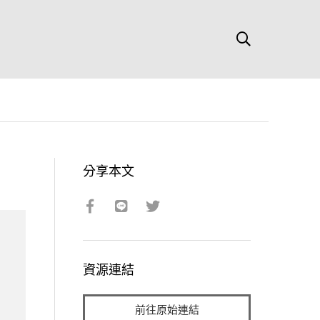
分享本文
資源連結
前往原始連結