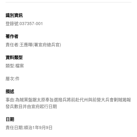
識別資訊
登錄號:037357-001
著作者
責任者:王應暉(署宣府總兵官)
資料類型
類型:檔案
層次:件
描述
事由:為賊黨盤踞太原奉旨選撥兵將前赴代州與前營大兵會剿賊揭報
發兵數目并由宣府起行日期
日期
責任日期:順治1年9月9日