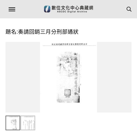
題名:奏請回銷三月分刑部通狀