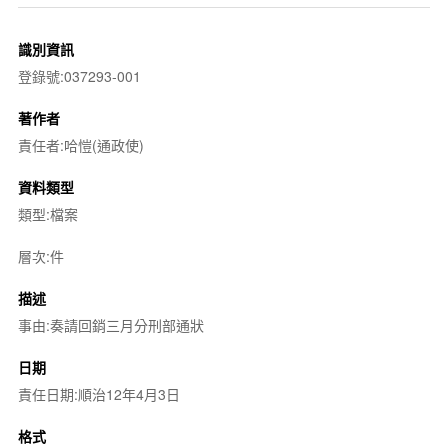
識別資訊
登錄號:037293-001
著作者
責任者:哈愷(通政使)
資料類型
類型:檔案
層次:件
描述
事由:奏請回銷三月分刑部通狀
日期
責任日期:順治12年4月3日
格式