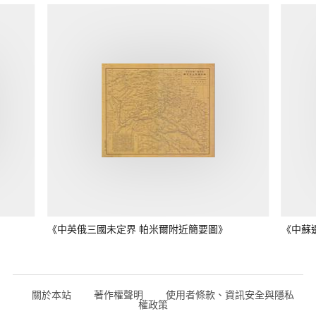
《中英俄三國未定界 帕米爾附近簡要圖》
《中蘇
關於本站
著作權聲明
使用者條款、資訊安全與隱私
權政策