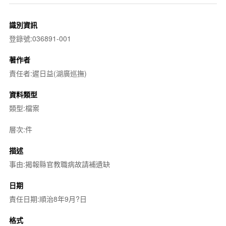
識別資訊
登錄號:036891-001
著作者
責任者:遲日益(湖廣巡撫)
資料類型
類型:檔案
層次:件
描述
事由:揭報縣官教職病故請補遺缺
日期
責任日期:順治8年9月?日
格式