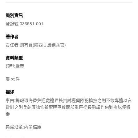
識別資訊
登錄號:036581-001
著作者
責任者:劉有實(陝西甘肅總兵官)
資料類型
類型:檔案
層次:件
描述
事由:揭報環海番彝逼處邊界挾賞討糧伺隙犯搶撫之則不敢專擅以言
賞剿之則兵餉匱詘仰祈聖明亟敕閣部重臣從長酌議作何剿撫以便遵
奉
典藏沿革:內閣檔庫