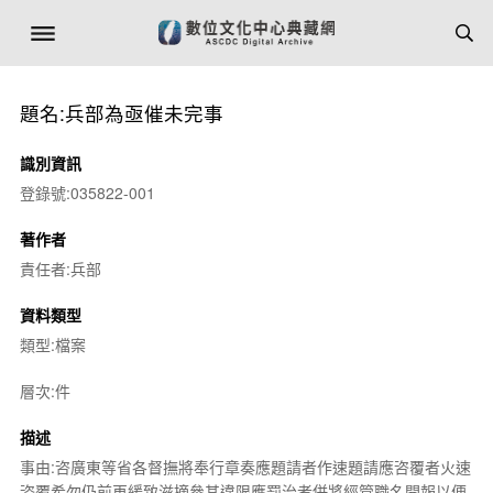
題名:兵部為亟催未完事
識別資訊
登錄號:035822-001
著作者
責任者:兵部
資料類型
類型:檔案
層次:件
描述
事由:咨廣東等省各督撫將奉行章奏應題請者作速題請應咨覆者火速
咨覆希勿仍前再緩致滋摘參其違限應罰治者併將經管職名開報以便