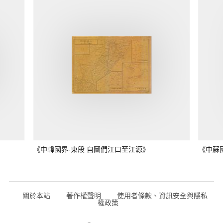
《中韓國界-東段 自圖們江口至江源》
《中蘇
關於本站
著作權聲明
使用者條款、資訊安全與隱私
權政策