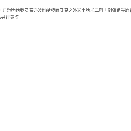
月餉已題明給發安犒亦破例給發而安犒之外又重給米二斛則例難銷筭應
憑另行覆核