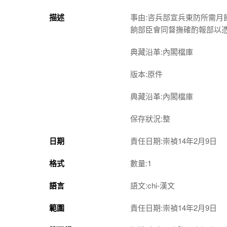
描述
事由:咨兵部宣兵東防所需
餉部臣會同督撫確酌報部以
典藏沿革:內閣檔庫
版本:原件
典藏沿革:內閣檔庫
保存狀況:整
日期
責任日期:崇禎14年2月9日
格式
數量:1
語言
語文:chi-漢文
範圍
責任日期:崇禎14年2月9日