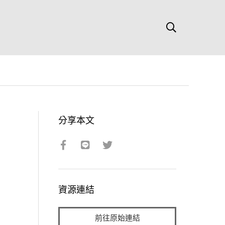
分享本文
資源連結
前往原始連結