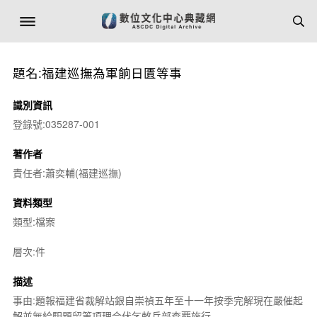
題名:福建巡撫為軍餉日匱等事
識別資訊
登錄號:035287-001
著作者
責任者:蕭奕輔(福建巡撫)
資料類型
類型:檔案
層次:件
描述
事由:題報福建省裁解站銀自崇禎五年至十一年按季完解現在嚴催起
解並無給馹題留等項理合伏乞敕兵部查覈施行