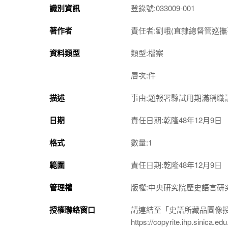
識別資訊
登錄號:033009-001
著作者
責任者:劉峨(直隸總督管巡撫
資料類型
類型:檔案
層次:件
描述
事由:題報署縣試用期滿稱職
日期
責任日期:乾隆48年12月9日
格式
數量:1
範圍
責任日期:乾隆48年12月9日
管理權
版權:中央研究院歷史語言研
授權聯絡窗口
請連結至「史語所藏品圖像
https://copyrite.ihp.sinica.