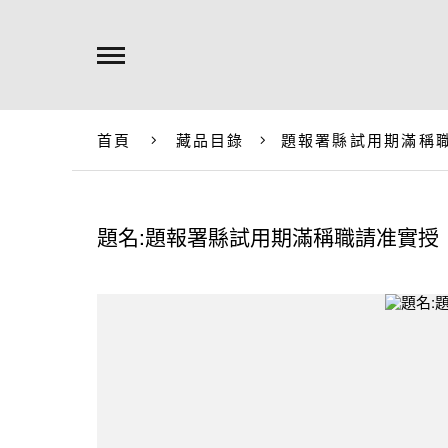
首頁
藏品目錄
題報署縣試用期滿稱
題名:題報署縣試用期滿稱職請准實授