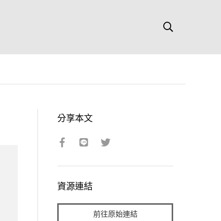
分享本文
資源連結
前往原始連結