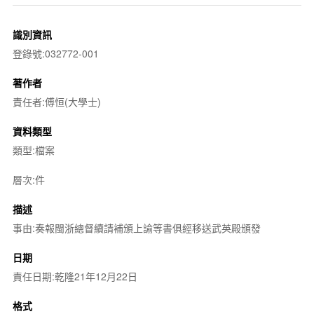
識別資訊
登錄號:032772-001
著作者
責任者:傅恒(大學士)
資料類型
類型:檔案
層次:件
描述
事由:奏報閩浙總督續請補頒上諭等書俱經移送武英殿頒發
日期
責任日期:乾隆21年12月22日
格式