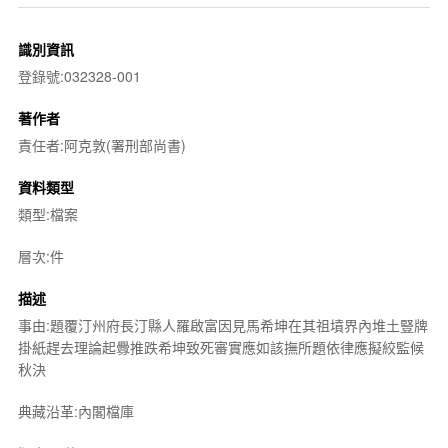
識別資訊
登錄號:032328-001
著作者
責任者:阿克敦(署刑部尚書)
資料類型
類型:檔案
層次:件
描述
事由:題覆汀州府長汀縣人羅啟富因見馬希坤在其祖墳界內堆土豎牌
掛紙趕去理論起釁推跌希坤致死審實應如該撫所題依律應擬絞監候
秋決
典藏沿革:內閣檔庫